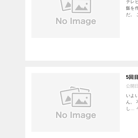
テレ
飯を
だ。
5回
公開
いよ
ん。
し…