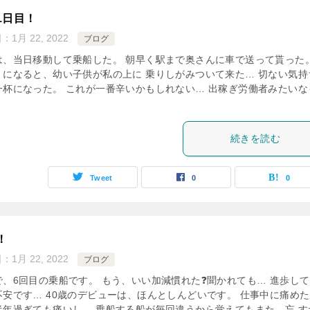
1日目！
日：
1月 22, 2022
ブログ
は、当日移動して乗船した。 朝早く駅まで奥さんに車で送って貰った。
くになると、幼い子供が私の上に 乗りしがみついて来た… 切ない気持
一杯になった。 これが一番辛いかもしれない… 出稼ぎ労働者みたいな
続きを読む
Tweet
0
0
！
日：
1月 22, 2022
ブログ
で、6回目の乗船です。 もう、いい加減慣れた❓聞かれても… 進歩し
不安です… 40歳のデビューは、ほんとしんどいです。 仕事中に痛め
半年過ぎても痛いし… 乗船する船が毎回違うから覚えてもまた、忘 す