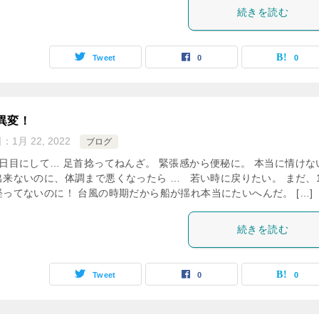
続きを読む
Tweet
0
0
異変！
日：
1月 22, 2022
ブログ
3日目にして… 足首捻ってねんざ。 緊張感から便秘に。 本当に情けな
出来ないのに、体調まで悪くなったら … 若い時に戻りたい。 まだ、
経ってないのに！ 台風の時期だから船が揺れ本当にたいへんだ。 […]
続きを読む
Tweet
0
0