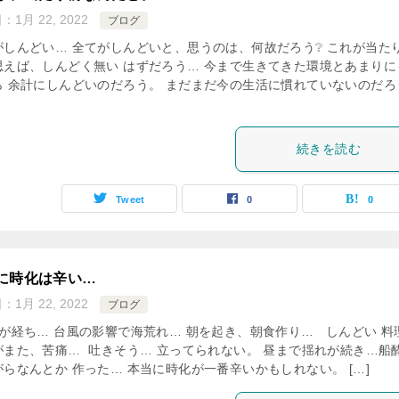
日：
1月 22, 2022
ブログ
がしんどい… 全てがしんどいと、思うのは、何故だろう❔ これが当た
思えば、しんどく無い はずだろう… 今まで生きてきた環境とあまりに
ら 余計にしんどいのだろう。 まだまだ今の生活に慣れていないのだろ
続きを読む
Tweet
0
0
に時化は辛い…
日：
1月 22, 2022
ブログ
間が経ち… 台風の影響で海荒れ… 朝を起き、朝食作り… しんどい 料
がまた、苦痛… 吐きそう… 立ってられない。 昼まで揺れが続き…船
らなんとか 作った… 本当に時化が一番辛いかもしれない。 […]