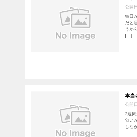
公開
毎日
だと
うか
[…]
本当
公開
2週
匂い
しなが