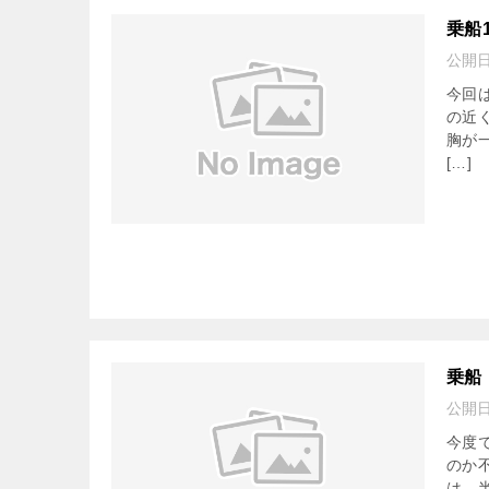
乗船
公開
今回
の近
胸が
[…]
乗船
公開
今度
のか
は、