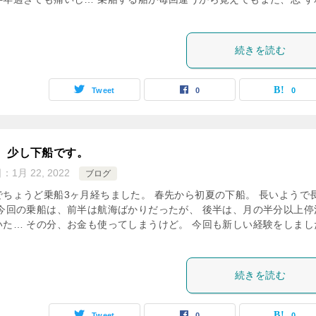
続きを読む
Tweet
0
0
、少し下船です。
日：
1月 22, 2022
ブログ
でちょうど乗船3ヶ月経ちました。 春先から初夏の下船。 長いようで
 今回の乗船は、前半は航海ばかりだったが、 後半は、月の半分以上停
いた… その分、お金も使ってしまうけど。 今回も新しい経験をしまし
続きを読む
Tweet
0
0