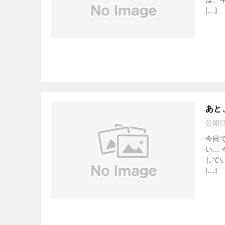
[…]
あと
公開
今日
い…
して
[…]