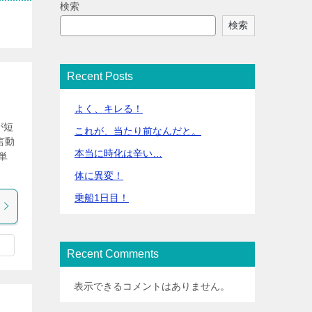
検索
検索
Recent Posts
よく、キレる！
が短
これが、当たり前なんだと。
言動
本当に時化は辛い…
単
体に異変！
乗船1日目！
Recent Comments
表示できるコメントはありません。