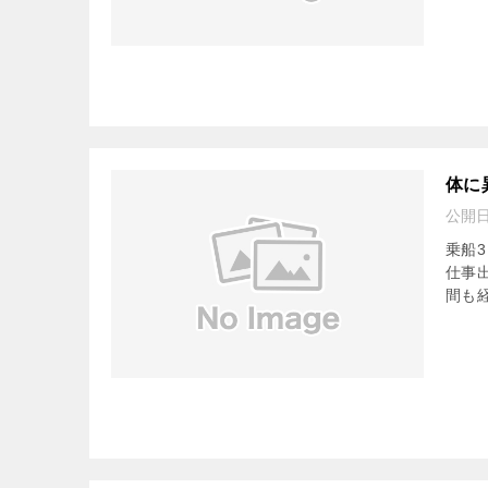
体に
公開
乗船
仕事
間も