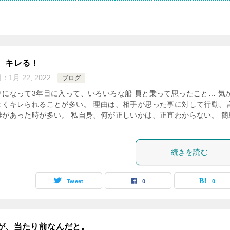
、キレる！
日：
1月 22, 2022
ブログ
りになって3年目に入って、いろいろな船 員と乗って思ったこと… 気
よくキレられることが多い。 理由は、相手が思った事に対して行動、
離があった時が多い。 私自身、何が正しいかは、正直わからない。 簡
続きを読む
Tweet
0
0
が、当たり前なんだと。