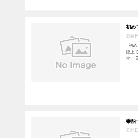
初め
公開
初め
陸上
常、見
乗船
公開