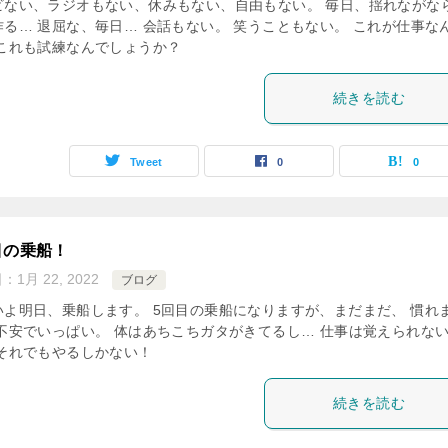
ビない、ラジオもない、休みもない、自由もない。 毎日、揺れながな
作る… 退屈な、毎日… 会話もない。 笑うこともない。 これが仕事な
 これも試練なんでしょうか？
続きを読む
Tweet
0
0
目の乗船！
日：
1月 22, 2022
ブログ
いよ明日、乗船します。 5回目の乗船になりますが、まだまだ、 慣れ
 不安でいっぱい。 体はあちこちガタがきてるし… 仕事は覚えられな
 それでもやるしかない！
続きを読む