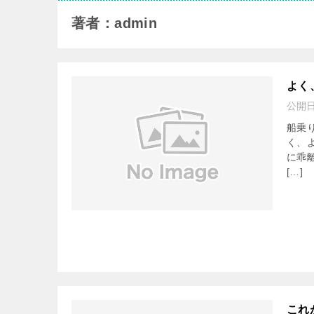
著者：admin
よく
公開
船乗
く、
に乖
[…]
これ