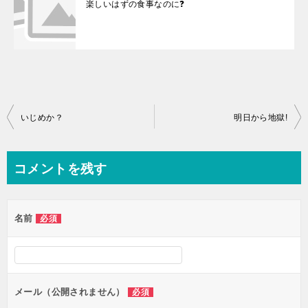
楽しいはずの食事なのに❓
投
いじめか？
明日から地獄!
稿
ナ
コメントを残す
ビ
ゲ
名前
必須
ー
シ
ョ
ン
メール（公開されません）
必須